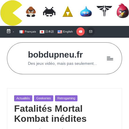
Accéder
directement
au
Youtube
Ecrire
-
Français
日本語
English
contenu
à
Bob
bobdupneu.fr
Des jeux vidéo, mais pas seulement...
Publié
Actualités
Geekeries
Retrogaming
dans
Fatalités Mortal
Kombat inédites